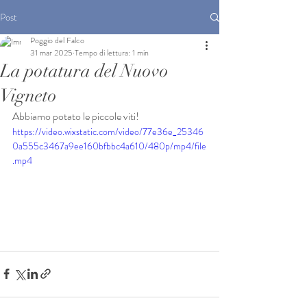
Post
Poggio del Falco
31 mar 2025
Tempo di lettura: 1 min
La potatura del Nuovo
Vigneto
Abbiamo potato le piccole viti!
https://video.wixstatic.com/video/77e36e_25346
0a555c3467a9ee160bfbbc4a610/480p/mp4/file
.mp4