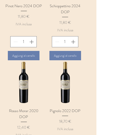
Pinot Nero 2024 DOP
Schioppettino 2024
DOP
Prezzo
11,80 €
Prezzo
11,80 €
IVA inclusa
IVA inclusa
Aggiungi al carrello
Aggiungi al carrello
Rosso Morar 2020
Pignolo 2022 DOP
DOP
Prezzo
18,70 €
Prezzo
12,40 €
IVA inclusa
IVA inclusa