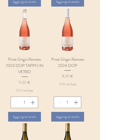
Aggiungi al carrello
Aggiungi al carrello
Pinot Grigio Ramato
Pinot Grigio Ramato
2023 DOP TAPPO IN
2024 DOP
VETRO
Prezzo
8,95 €
Prezzo
9,30 €
IVA inclusa
IVA inclusa
Aggiungi al carrello
Aggiungi al carrello