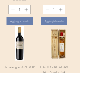
Aggiungi al carrello
Aggiungi al carrello
Tazzelenghe 2021 DOP
1 BOTTIGLIA DA 375
ML: Picolit 2024
Prezzo
16,90 €
DOCG
IVA inclusa
Prezzo
30,50 €
IVA inclusa