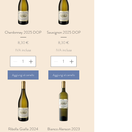
Chardonnay 2025 DOP
Sauvignon 2025 DOP
Prezzo
Prezzo
8,30 €
8,30 €
IVA inclusa
IVA inclusa
Aggiungi al carrello
Aggiungi al carrello
Ribolla Gialla 2024
Bianco Alenson 2023