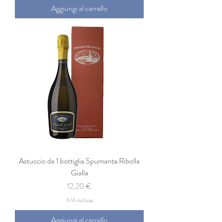
Aggiungi al carrello
Astuccio da 1 bottiglia Spumante Ribolla
Gialla
Prezzo
12,20 €
IVA inclusa
Aggiungi al carrello