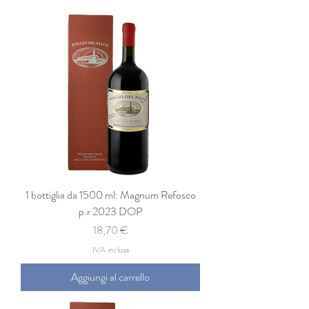
1 bottiglia da 1500 ml: Magnum Refosco
p.r 2023 DOP
Prezzo
18,70 €
IVA inclusa
Aggiungi al carrello