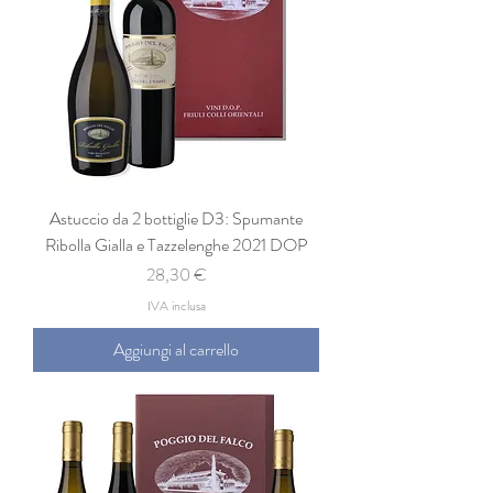
Astuccio da 2 bottiglie D3: Spumante
Ribolla Gialla e Tazzelenghe 2021 DOP
Prezzo
28,30 €
IVA inclusa
Aggiungi al carrello