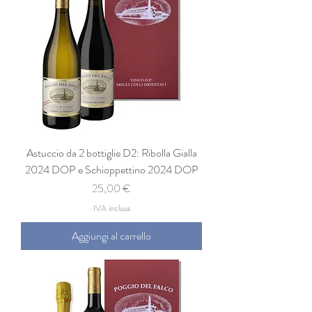
Astuccio da 2 bottiglie D2: Ribolla Gialla
2024 DOP e Schioppettino 2024 DOP
Prezzo
25,00 €
IVA inclusa
Aggiungi al carrello