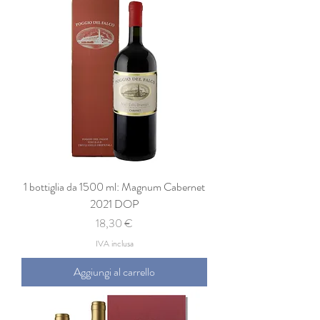
1 bottiglia da 1500 ml: Magnum Cabernet
2021 DOP
Prezzo
18,30 €
IVA inclusa
Aggiungi al carrello