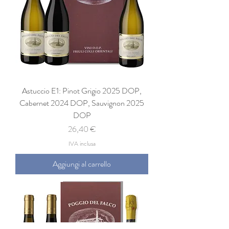
Astuccio E1: Pinot Grigio 2025 DOP,
Cabernet 2024 DOP, Sauvignon 2025
DOP
Prezzo
26,40 €
IVA inclusa
Aggiungi al carrello