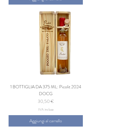
1 BOTTIGLIA DA 375 ML: Picolit 2024
DOCG
Prezzo
30,50 €
IVA inclusa
Aggiungi al carrello