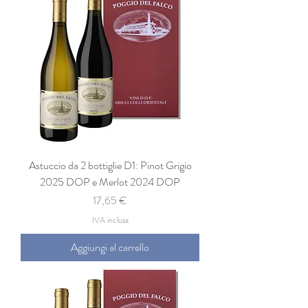
Astuccio da 2 bottiglie D1: Pinot Grigio
2025 DOP e Merlot 2024 DOP
Prezzo
17,65 €
IVA inclusa
Aggiungi al carrello