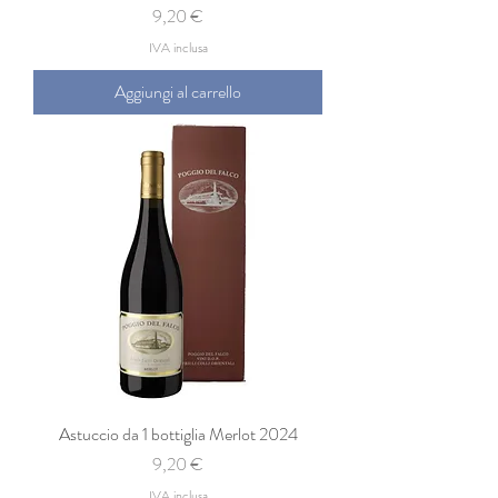
Prezzo
9,20 €
IVA inclusa
Aggiungi al carrello
Astuccio da 1 bottiglia Merlot 2024
Prezzo
9,20 €
IVA inclusa