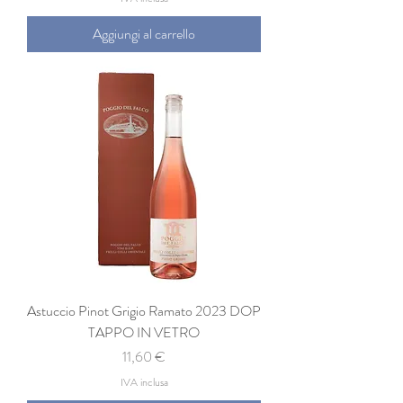
Aggiungi al carrello
Astuccio Pinot Grigio Ramato 2023 DOP
TAPPO IN VETRO
Prezzo
11,60 €
IVA inclusa